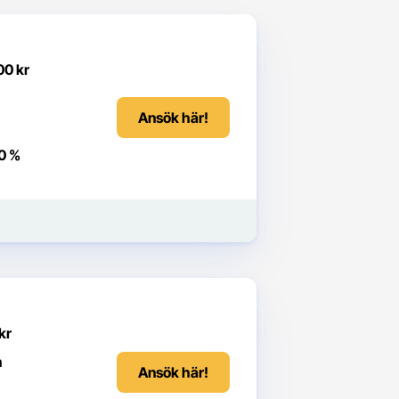
00 kr
Ansök här!
0 %
kr
n
Ansök här!