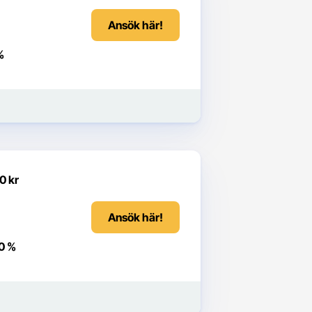
Ansök här!
%
0 kr
Ansök här!
0 %