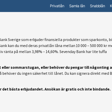
Privatlån
Samla lån
Snabblån
K
s Bank Sverige som erbjuder finansiella produkter som sparkonto, b
Bank kan du med deras privatlån låna mellan 10 000 – 500 000 kr m
tiv ränta på mellan 3,98% – 14,60%. Sevenday Bank har lite tuffa
t eller sommarstugan, eller behöver du pengar till någonting 
å behöver du ingen säkerhet till lånet. Du kan signera direkt med 
år det bästa erbjudandet. Ansökan är gratis och inte bindande.