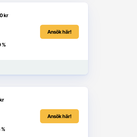
0 kr
Ansök här!
9 %
kr
Ansök här!
4 %