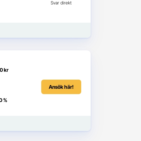
Svar direkt
0 kr
Ansök här!
0 %