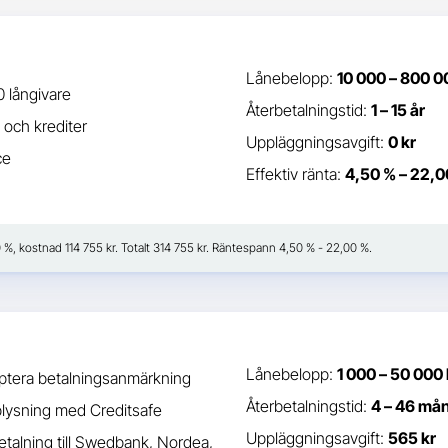
Lånebelopp:
10 000 – 800 0
 långivare
Återbetalningstid:
1 – 15 år
 och krediter
Uppläggningsavgift:
0 kr
ce
Effektiv ränta:
4,50 % – 22,0
50 %, kostnad 114 755 kr. Totalt 314 755 kr. Räntespann 4,50 % - 22,00 %.
Lånebelopp:
1 000 – 50 000 
ptera betalningsanmärkning
Återbetalningstid:
4 – 46 må
plysning med Creditsafe
Uppläggningsavgift:
565 kr
etalning till Swedbank, Nordea,