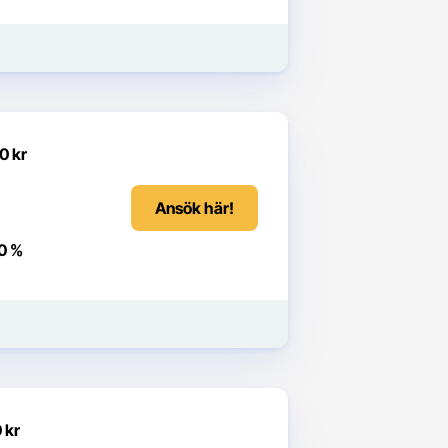
0 kr
Ansök här!
0 %
 kr