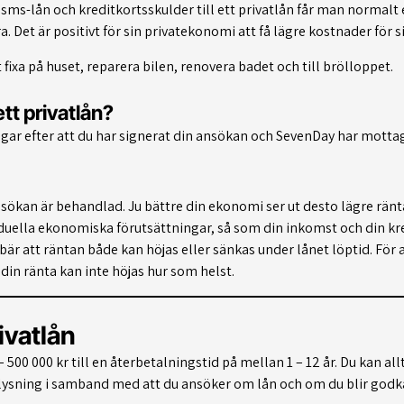
sms-lån och kreditkortsskulder till ett privatlån får man normalt
ra. Det är positivt för sin privatekonomi att få lägre kostnader för s
 fixa på huset, reparera bilen, renovera badet och till brölloppet.
tt privatlån?
gar efter att du har signerat din ansökan och SevenDay har mottagi
nsökan är behandlad. Ju bättre din ekonomi ser ut desto lägre ränt
viduella ekonomiska förutsättningar, så som din inkomst och din kr
är att räntan både kan höjas eller sänkas under lånet löptid. För 
in ränta kan inte höjas hur som helst.
vatlån
00 000 kr till en återbetalningstid på mellan 1 – 12 år. Du kan al
lysning i samband med att du ansöker om lån och om du blir godkä