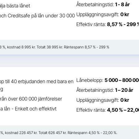
Återbetalningstid:
1 - 8 år
lja bästa lånet
Uppläggningsavgift:
0 kr
ch Creditsafe på lån under 30 000
Effektiv ränta:
8,57 % - 299 
38 %, kostnad 8 995 kr. Totalt 38 995 kr. Räntespann 8,57 % - 299 %
Lånebelopp:
5 000 – 800 00
p till 40 erbjudanden med bara en
ng
Återbetalningstid:
1 – 20 år
från över 600 000 jämförelser
Uppläggningsavgift:
0 kr
a lån - Enkelt och effektivt
Effektiv ränta:
4,50 % – 22,0
41 %, kostnad 226 457 kr. Totalt 626 457 kr. Räntespann 4,50 % - 22,00 %.