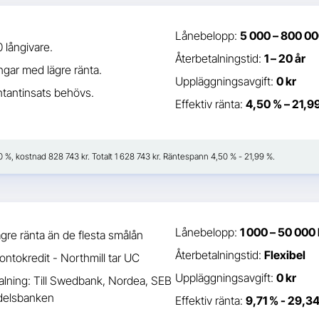
Lånebelopp:
5 000 – 800 00
0 långivare.
Återbetalningstid:
1 – 20 år
gar med lägre ränta.
Uppläggningsavgift:
0 kr
tantinsats behövs.
Effektiv ränta:
4,50 % – 21,9
50 %, kostnad 828 743 kr. Totalt 1 628 743 kr. Räntespann 4,50 % - 21,99 %.
Lånebelopp:
1 000 – 50 000 
gre ränta än de flesta smålån
Återbetalningstid:
Flexibel
kontokredit - Northmill tar UC
Uppläggningsavgift:
0 kr
alning: Till Swedbank, Nordea, SEB
ndelsbanken
Effektiv ränta:
9,71 % - 29,3