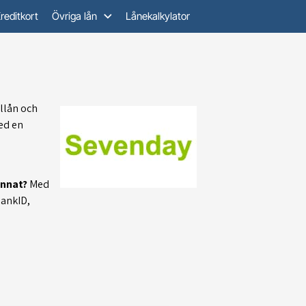
reditkort
Övriga lån
Lånekalkylator
illån och
ed en
annat?
Med
BankID,