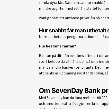
samla dyra lån. När man samlar snabblån, 
mindre avgifter med ett lån istället för fle
Vanliga sätt att använda privatlån på är att
Hur snabbt får man utbetalt e
Normalt betalas pengarna ut inom 1 – 4 da
Hur bestäms räntan?
Räntan på ditt lån bestäms efter att din a
stort belopp du vill låna och på dina indi
många andra banker rörlig ränta. Det inneb
att bankens upplåningskostander ökar, så d
Om SevenDay Bank pri
Med Sevenday kan du låna mellan 100 000 – 5
och amortera extra. Det görs en kreditupp