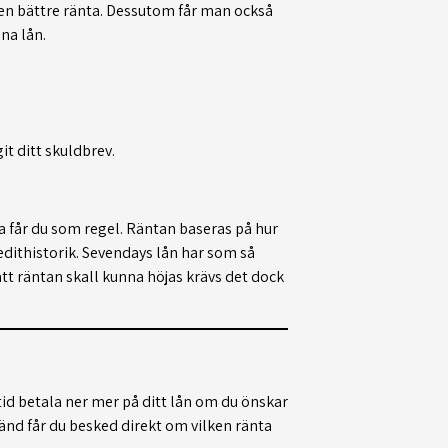
 en bättre ränta. Dessutom får man också
ina lån.
t ditt skuldbrev.
a får du som regel. Räntan baseras på hur
edithistorik. Sevendays lån har som så
att räntan skall kunna höjas krävs det dock
ltid betala ner mer på ditt lån om du önskar
nd får du besked direkt om vilken ränta