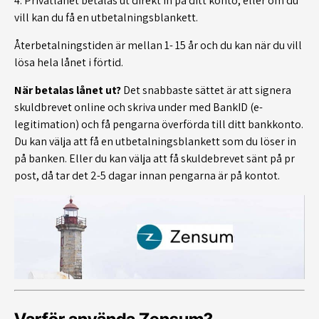
4. Privatlånet betalas ut direkt in på ditt konto, eller om du
vill kan du få en utbetalningsblankett.
Återbetalningstiden är mellan 1- 15 år och du kan när du vill
lösa hela lånet i förtid.
När betalas lånet ut?
Det snabbaste sättet är att signera
skuldbrevet online och skriva under med BankID (e-
legitimation) och få pengarna överförda till ditt bankkonto.
Du kan välja att få en utbetalningsblankett som du löser in
på banken. Eller du kan välja att få skuldebrevet sänt på pr
post, då tar det 2-5 dagar innan pengarna är på kontot.