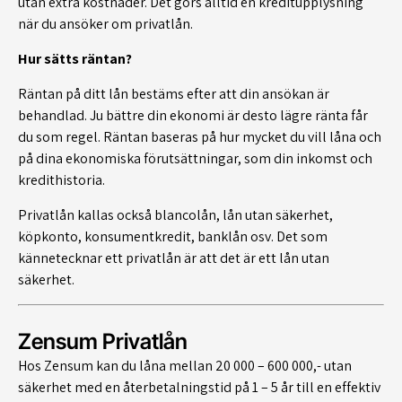
utan extra kostnader. Det görs alltid en kreditupplysning
när du ansöker om privatlån.
Hur sätts räntan?
Räntan på ditt lån bestäms efter att din ansökan är
behandlad. Ju bättre din ekonomi är desto lägre ränta får
du som regel. Räntan baseras på hur mycket du vill låna och
på dina ekonomiska förutsättningar, som din inkomst och
kredithistoria.
Privatlån kallas också blancolån, lån utan säkerhet,
köpkonto, konsumentkredit, banklån osv. Det som
kännetecknar ett privatlån är att det är ett lån utan
säkerhet.
Zensum Privatlån
Hos Zensum kan du låna mellan 20 000 – 600 000,- utan
säkerhet med en återbetalningstid på 1 – 5 år till en effektiv