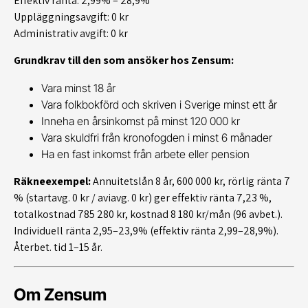
Effektiv ränta: 2,99% – 28,9%
Uppläggningsavgift: 0 kr
Administrativ avgift: 0 kr
Grundkrav till den som ansöker hos Zensum:
Vara minst 18 år
Vara folkbokförd och skriven i Sverige minst ett år
Inneha en årsinkomst på minst 120 000 kr
Vara skuldfri från kronofogden i minst 6 månader
Ha en fast inkomst från arbete eller pension
Räkneexempel:
Annuitetslån 8 år, 600 000 kr, rörlig ränta 7
% (startavg. 0 kr / aviavg. 0 kr) ger effektiv ränta 7,23 %,
totalkostnad 785 280 kr, kostnad 8 180 kr/mån (96 avbet.).
Individuell ränta 2,95–23,9% (effektiv ränta 2,99–28,9%).
Återbet. tid 1–15 år.
Om Zensum