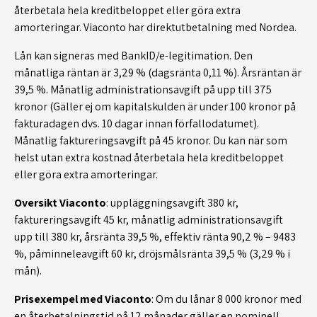
återbetala hela kreditbeloppet eller göra extra
amorteringar. Viaconto har direktutbetalning med Nordea.
Lån kan signeras med BankID/e-legitimation. Den
månatliga räntan är 3,29 % (dagsränta 0,11 %). Årsräntan är
39,5 %. Månatlig administrationsavgift på upp till 375
kronor (Gäller ej om kapitalskulden är under 100 kronor på
fakturadagen dvs. 10 dagar innan förfallodatumet).
Månatlig faktureringsavgift på 45 kronor. Du kan när som
helst utan extra kostnad återbetala hela kreditbeloppet
eller göra extra amorteringar.
Oversikt Viaconto
: uppläggningsavgift 380 kr,
faktureringsavgift 45 kr, månatlig administrationsavgift
upp till 380 kr, årsränta 39,5 %, effektiv ränta 90,2 % – 9483
%, påminneleavgift 60 kr, dröjsmålsränta 39,5 % (3,29 % i
mån).
Prisexempel med Viaconto
: Om du lånar 8 000 kronor med
en återbetalningstid på 12 månader gäller en nominell