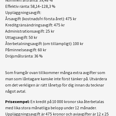
Nominell årsränta: 39,48 %
Effektiv ränta: 58,14–128,3 %
Uppläggningsavgift:
Årsavgift (kostnadsfri första året): 475 kr
Kreditgränsändringsavgift: 475 kr
Administrationsavgift: 25 kr
Uttagsavgift: 50 kr
Återbetalningsavgift (om tillämpligt): 100 kr
Påminnelseavgift: 60 kr
Dröjsmålsränta: 36 %
Som framgår ovan tillkommer många extra avgifter som
man som låntagare kanske inte först tänker på. Utvärdera
om det verkligen är rätt lånetyp för dig innan du tecknar
något avtal.
Prisexempel:
En kredit på 10 000 kronor ska återbetalas
med lika stora månatliga belopp under 12 månader.
Uppläggningsavgift är 475 kronor och aviavgifter är 12 x 25