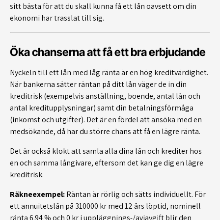
sitt bästa för att du skall kunna få ett lån oavsett om din
ekonomi har trasslat till sig.
Öka chanserna att få ett bra erbjudande
Nyckeln till ett lån med låg ränta är en hög kreditvärdighet.
När bankerna sätter räntan på ditt lån väger de in din
kreditrisk (exempelvis anställning, boende, antal lån och
antal kreditupplysningar) samt din betalningsförmåga
(inkomst och utgifter). Det är en fördel att ansöka med en
medsökande, då har du större chans att få en lägre ränta.
Det är också klokt att samla alla dina lån och krediter hos
en och samma långivare, eftersom det kan ge dig en lägre
kreditrisk.
Räkneexempel:
Räntan är rörlig och sätts individuellt. För
ett annuitetslån på 310000 kr med 12 års löptid, nominell
ränta 6.94 % och 0 kr i uppläggnings-/aviavgift blir den