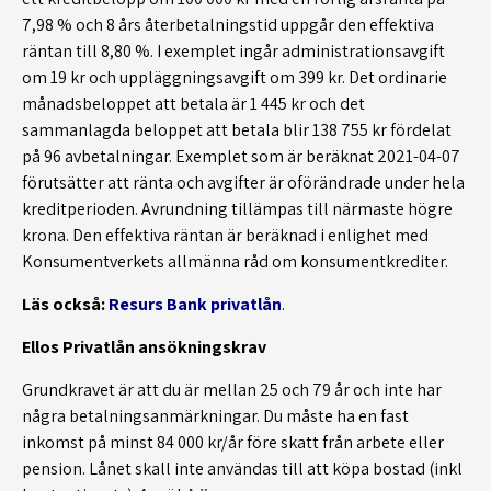
7,98 % och 8 års återbetalningstid uppgår den effektiva
räntan till 8,80 %. I exemplet ingår administrationsavgift
om 19 kr och uppläggningsavgift om 399 kr. Det ordinarie
månadsbeloppet att betala är 1 445 kr och det
sammanlagda beloppet att betala blir 138 755 kr fördelat
på 96 avbetalningar. Exemplet som är beräknat 2021-04-07
förutsätter att ränta och avgifter är oförändrade under hela
kreditperioden. Avrundning tillämpas till närmaste högre
krona. Den effektiva räntan är beräknad i enlighet med
Konsumentverkets allmänna råd om konsumentkrediter.
Läs också:
Resurs Bank privatlån
.
Ellos Privatlån ansökningskrav
Grundkravet är att du är mellan 25 och 79 år och inte har
några betalningsanmärkningar. Du måste ha en fast
inkomst på minst 84 000 kr/år före skatt från arbete eller
pension. Lånet skall inte användas till att köpa bostad (inkl