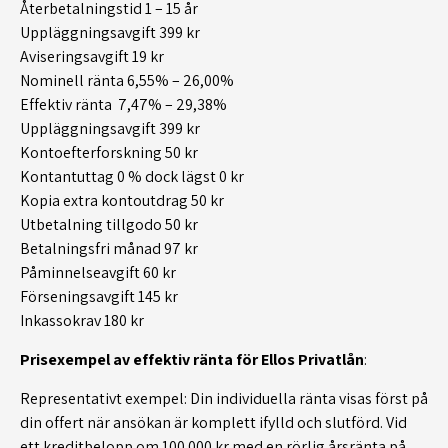
Återbetalningstid 1 – 15 år
Uppläggningsavgift 399 kr
Aviseringsavgift 19 kr
Nominell ränta 6,55% – 26,00%
Effektiv ränta 7,47% – 29,38%
Uppläggningsavgift 399 kr
Kontoefterforskning 50 kr
Kontantuttag 0 % dock lägst 0 kr
Kopia extra kontoutdrag 50 kr
Utbetalning tillgodo 50 kr
Betalningsfri månad 97 kr
Påminnelseavgift 60 kr
Förseningsavgift 145 kr
Inkassokrav 180 kr
Prisexempel av effektiv ränta för Ellos Privatlån
:
Representativt exempel: Din individuella ränta visas först på
din offert när ansökan är komplett ifylld och slutförd. Vid
ett kreditbelopp om 100 000 kr med en rörlig årsränta på