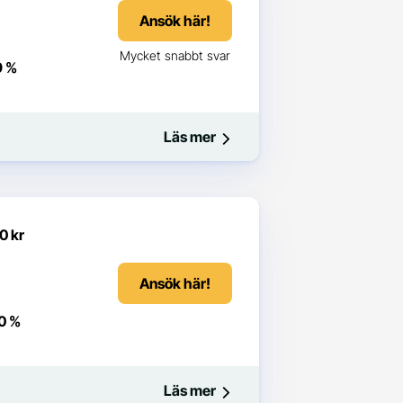
Ansök här!
Mycket snabbt svar
9 %
Läs mer
0 kr
Ansök här!
0 %
Läs mer