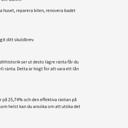
fixa huset, reparera bilen, renovera badet
it ditt skuldbrev.
thistorik ser ut desto lägre ränta får du
 ränta. Detta är högt för att vara ett lån
är på 25,74% och den effektiva räntan på
r som helst kan du ansöka om att utöka det