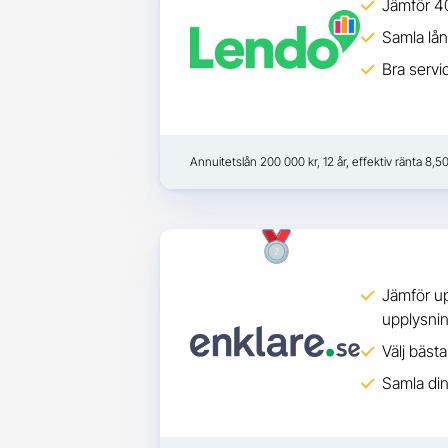
Jämför 40
Samla lån
Bra servi
Annuitetslån 200 000 kr, 12 år, effektiv ränta 8,
Jämför up
upplysni
Välj bäst
Samla din