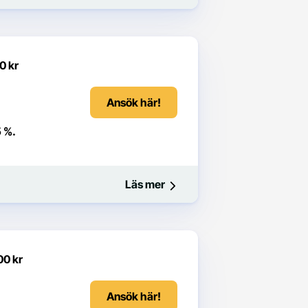
0 kr
Ansök här!
5 %.
Läs mer
00 kr
Ansök här!