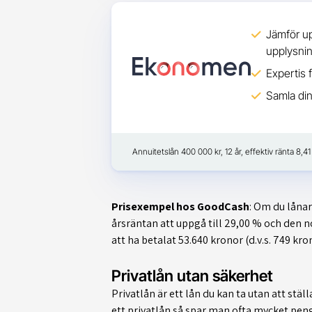
Jämför up
upplysni
Expertis 
Samla din
Annuitetslån 400 000 kr, 12 år, effektiv ränta 8,
Prisexempel hos GoodCash
: Om du låna
årsräntan att uppgå till 29,00 % och den
att ha betalat 53.640 kronor (d.v.s. 749 kr
Privatlån utan säkerhet
Privatlån är ett lån du kan ta utan att stä
ett privatlån så spar man ofta mycket peng