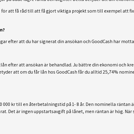
för att få råd till att få gjort viktiga projekt som till exempel att 
ån?
gar efter att du har signerat din ansökan och GoodCash har mottag
lån efter att ansökan är behandlad. Ju bättre din ekonomi och kredi
etyder att om du får lån hos GoodCash får du alltid 25,74% nominell
000 kr till en återbetalningstid på 1- 8 år. Den nominella räntan 
erat. Det är ingen uppstartsavgift på lånet, men räntan är hög. Nä