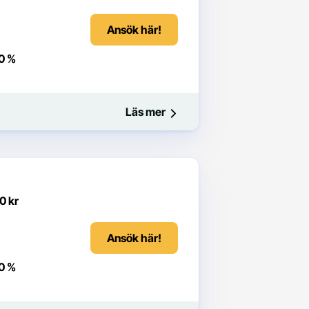
Ansök här!
0 %
Läs mer
0 kr
Ansök här!
0 %