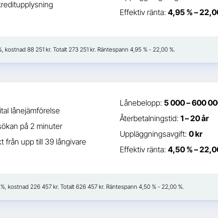
kreditupplysning
Effektiv ränta:
4,95 % – 22,0
8 %, kostnad 88 251 kr. Totalt 273 251 kr. Räntespann 4,95 % - 22,00 %.
Lånebelopp:
5 000 – 600 00
ital lånejämförelse
Återbetalningstid:
1 – 20 år
sökan på 2 minuter
Uppläggningsavgift:
0 kr
t från upp till 39 långivare
Effektiv ränta:
4,50 % – 22,0
41 %, kostnad 226 457 kr. Totalt 626 457 kr. Räntespann 4,50 % - 22,00 %.