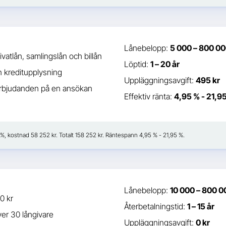
Lånebelopp:
5 000 – 800 00
ivatlån, samlingslån och billån
Löptid:
1 – 20 år
 kreditupplysning
Uppläggningsavgift:
495 kr
erbjudanden på en ansökan
Effektiv ränta:
4,95 % - 21,9
3 %, kostnad 58 252 kr. Totalt 158 252 kr. Räntespann 4,95 % - 21,95 %.
Lånebelopp:
10 000 – 800 0
 0 kr
Återbetalningstid:
1 – 15 år
er 30 långivare
Uppläggningsavgift:
0 kr