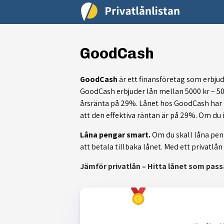
GoodCash
GoodCash
är ett finansföretag som erbjud
GoodCash erbjuder lån mellan 5000 kr – 50 0
årsränta på 29%. Lånet hos GoodCash har 
att den effektiva räntan är på 29%. Om du 
Låna pengar smart.
Om du skall låna penga
att betala tillbaka lånet. Med ett privatl
Jämför privatlån – Hitta lånet som passa