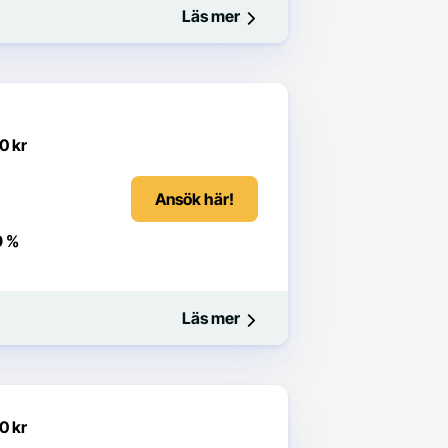
Läs mer
0 kr
Ansök här!
9 %
Läs mer
0 kr