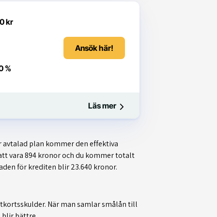
0 kr
Ansök här!
0 %
Läs mer
r avtalad plan kommer den effektiva
att vara 894 kronor och du kommer totalt
aden för krediten blir 23.640 kronor.
ditkortsskulder. När man samlar smålån till
blir bättre.