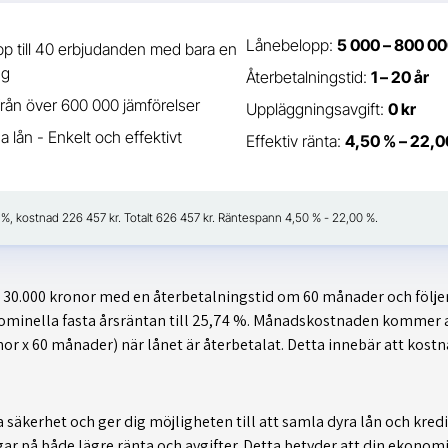
Lånebelopp:
5 000 – 800 00
p till 40 erbjudanden med bara en
ng
Återbetalningstid:
1 – 20 år
från över 600 000 jämförelser
Uppläggningsavgift:
0 kr
a lån - Enkelt och effektivt
Effektiv ränta:
4,50 % – 22,0
41 %, kostnad 226 457 kr. Totalt 626 457 kr. Räntespann 4,50 % - 22,00 %.
r 30.000 kronor med en återbetalningstid om 60 månader och följe
 nominella fasta årsräntan till 25,74 %. Månadskostnaden kommer 
onor x 60 månader) när lånet är återbetalat. Detta innebär att kostn
lla säkerhet och ger dig möjligheten till att samla dyra lån och kre
ar på både lägre ränta och avgifter. Detta betyder att din ekonomi 