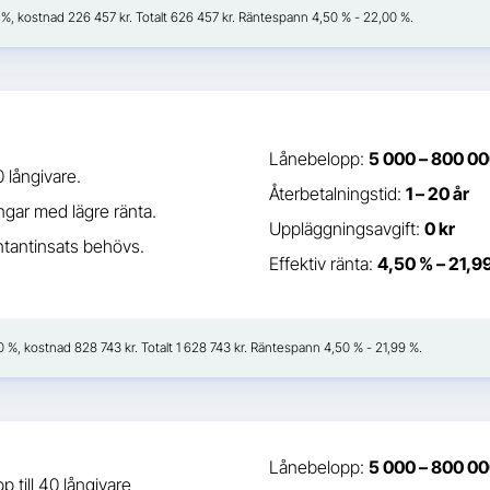
41 %, kostnad 226 457 kr. Totalt 626 457 kr. Räntespann 4,50 % - 22,00 %.
Lånebelopp:
5 000 – 800 00
0 långivare.
Återbetalningstid:
1 – 20 år
gar med lägre ränta.
Uppläggningsavgift:
0 kr
tantinsats behövs.
Effektiv ränta:
4,50 % – 21,9
50 %, kostnad 828 743 kr. Totalt 1 628 743 kr. Räntespann 4,50 % - 21,99 %.
Lånebelopp:
5 000 – 800 00
p till 40 långivare