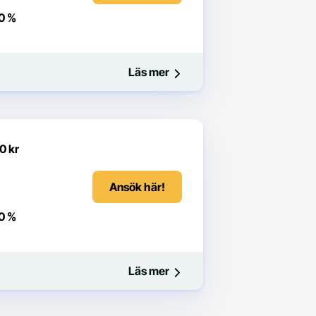
0 %
Läs mer
0 kr
Ansök här!
0 %
Läs mer