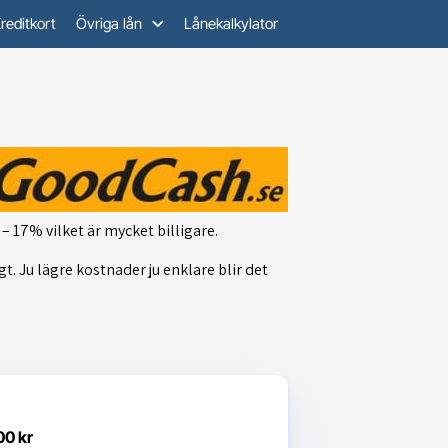
reditkort
Övriga lån
Lånekalkylator
 17% vilket är mycket billigare.
gt. Ju lägre kostnader ju enklare blir det
.
00 kr