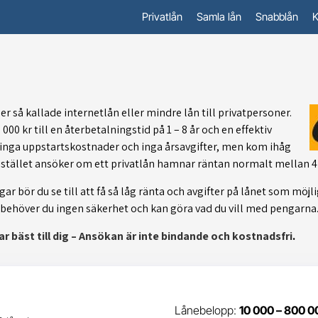
Privatlån
Samla lån
Snabblån
K
er så kallade internetlån eller mindre lån till privatpersoner.
00 kr till en återbetalningstid på 1 – 8 år och en effektiv
inga uppstartskostnader och inga årsavgifter, men kom ihåg
istället ansöker om ett privatlån hamnar räntan normalt mellan 4 –
r bör du se till att få så låg ränta och avgifter på lånet som möjli
ån behöver du ingen säkerhet och kan göra vad du vill med pengarna
r bäst till dig – Ansökan är inte bindande och kostnadsfri
.
Lånebelopp:
10 000 – 800 0