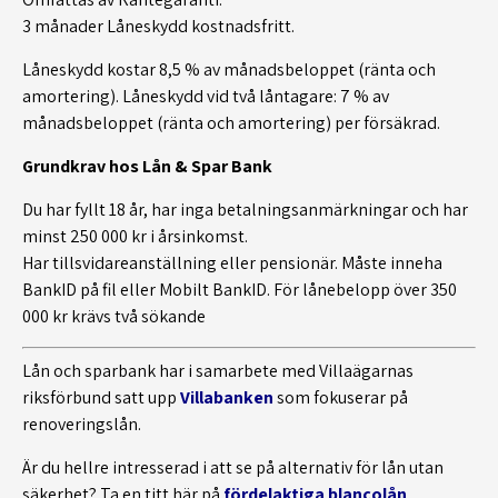
3 månader Låneskydd kostnadsfritt.
Låneskydd kostar 8,5 % av månadsbeloppet (ränta och
amortering). Låneskydd vid två låntagare: 7 % av
månadsbeloppet (ränta och amortering) per försäkrad.
Grundkrav hos Lån & Spar Bank
Du har fyllt 18 år, har inga betalningsanmärkningar och har
minst 250 000 kr i årsinkomst.
Har tillsvidareanställning eller pensionär. Måste inneha
BankID på fil eller Mobilt BankID. För lånebelopp över 350
000 kr krävs två sökande
Lån och sparbank har i samarbete med Villaägarnas
riksförbund satt upp
Villabanken
som fokuserar på
renoveringslån.
Är du hellre intresserad i att se på alternativ för lån utan
säkerhet? Ta en titt här på
fördelaktiga blancolån
.