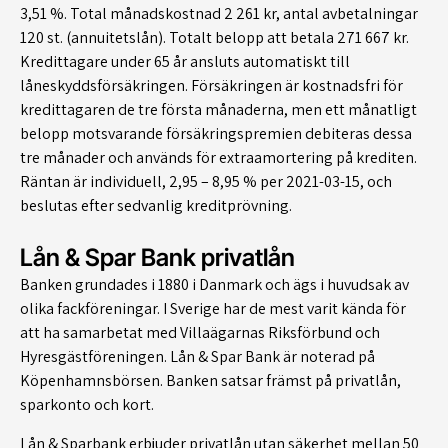
3,51 %. Total månadskostnad 2 261 kr, antal avbetalningar
120 st. (annuitetslån). Totalt belopp att betala 271 667 kr.
Kredittagare under 65 år ansluts automatiskt till
låneskyddsförsäkringen. Försäkringen är kostnadsfri för
kredittagaren de tre första månaderna, men ett månatligt
belopp motsvarande försäkringspremien debiteras dessa
tre månader och används för extraamortering på krediten.
Räntan är individuell, 2,95 – 8,95 % per 2021-03-15, och
beslutas efter sedvanlig kreditprövning.
Lån & Spar Bank privatlån
Banken grundades i 1880 i Danmark och ägs i huvudsak av
olika fackföreningar. I Sverige har de mest varit kända för
att ha samarbetat med Villaägarnas Riksförbund och
Hyresgästföreningen. Lån & Spar Bank är noterad på
Köpenhamnsbörsen. Banken satsar främst på privatlån,
sparkonto och kort.
Lån & Sparbank erbjuder privatlån utan säkerhet mellan 50