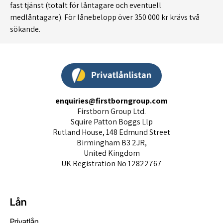
fast tjänst (totalt för låntagare och eventuell
medlåntagare). För lånebelopp över 350 000 kr krävs två
sökande.
enquiries@firstborngroup.com
Firstborn Group Ltd.
Squire Patton Boggs Llp
Rutland House, 148 Edmund Street
Birmingham B3 2JR,
United Kingdom
UK Registration No 12822767
Lån
Privatlån