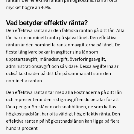
räntan. Den effektiva räntan på högkostnadslån är ofta
mycket högre än 40%.
Vad betyder effektiv ränta?
Den effektiva räntan är den faktiska räntan på ditt lån. Alla
lån har en nominell ränta på själva lånet. Den effektiva
räntan är den nominella räntan + avgifterna på lånet. De
flesta långivare bakar in avgifter sina lån som
uppstartsavgift, månadsavgift, överföringsavgift,
administrationsavgift och så vidare. Dessa avgifterna är
också kostnader på ditt lån på samma sätt som den
nominella räntan.
Den effektiva räntan tar med alla kostnaderna på ditt lån
och representerar den riktiga avgiften du betalar för att
låna pengar. Smslånen och snabblånen, de som kallas
högkostnadslån, har ofta väldigt hög effektiv ränta. Den
effektiva räntan på högkostnadslånen kan ligga på flera
hundra procent.