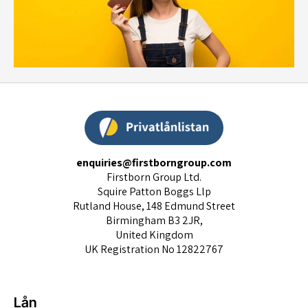
enquiries@firstborngroup.com
Firstborn Group Ltd.
Squire Patton Boggs Llp
Rutland House, 148 Edmund Street
Birmingham B3 2JR,
United Kingdom
UK Registration No 12822767
Lån