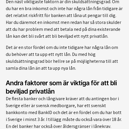
Den näst viktigaste faktorn är din skuldsättningsgrad. Om
du har en bra inkomst och inte har några lån från tidigare är
det relativt riskfritt för banken att låna ut pengar till dig.
Har du däremot en inkomst men redan har så stora skulder
att du har problem med att betala ned på dina existerande
lån kan det bli svårt att bli beviljad ett nytt privatlån.
Det är en stor fördel om du inte tidigare har några lån om
du behöver att ta upp ett nytt lån. Du med hög
skuldsättningsgrad bör hellre se på möjligheterna till att
samla dina lån än att ta upp nya lån.
Andra faktorer som är viktiga för att bli
beviljad privatlån
De flesta banker och långivare kräver att du antingen bor i
Sverige eller är svensk medborgare, har ett svenskt
bankkonto med BankID och det är en fördel om du har bott
i Sverige i minst 3 år. I tillägg måste du också vara över 18 år.
En del banker har också över åldersgränser i lånekrav.